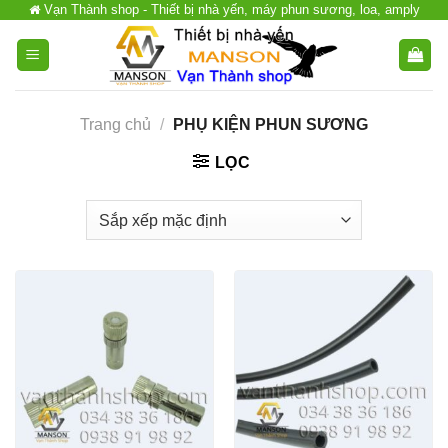
Vạn Thành shop - Thiết bị nhà yến, máy phun sương, loa, amply
Chuyển
đến
nội
dung
Trang chủ
/
PHỤ KIỆN PHUN SƯƠNG
LỌC