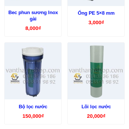
Bec phun sương Inox
Ống PE 5×8 mm
gài
3,000
₫
8,000
₫
Bộ lọc nước
Lõi lọc nước
150,000
₫
20,000
₫