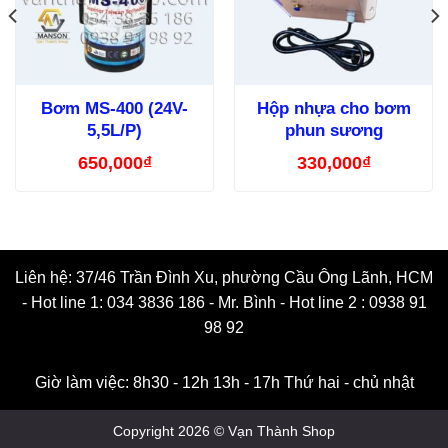
Bơm MS-400 (24V-
Hộp nhựa cho bơm
5,5L/P)
phun sương
650,000
₫
330,000
₫
Liên hệ: 37/46 Trần Đình Xu, phường Cầu Ông Lãnh, HCM
- Hot line 1: 034 3836 186 - Mr. Bình - Hot line 2 : 0938 91
98 92
Giờ làm việc: 8h30 - 12h 13h - 17h Thứ hai - chủ nhật
Copyright 2026 © Vạn Thành Shop