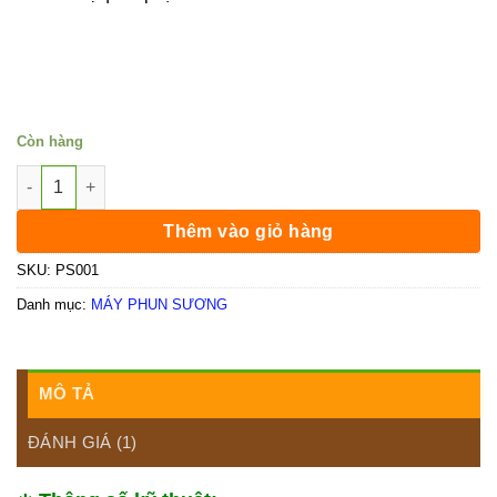
Còn hàng
Bơm MS-75 (24V-1,8L/P) số lượng
Thêm vào giỏ hàng
SKU:
PS001
Danh mục:
MÁY PHUN SƯƠNG
MÔ TẢ
ĐÁNH GIÁ (1)