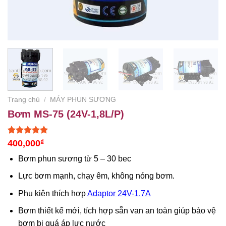
Trang chủ
/
MÁY PHUN SƯƠNG
Bơm MS-75 (24V-1,8L/P)
5.00
1
trên 5
400,000
₫
dựa trên
đánh giá
Bơm phun sương từ 5 – 30 bec
Lực bơm mạnh, chạy êm, không nóng bơm.
Phụ kiện thích hợp
Adaptor 24V-1.7A
Bơm thiết kế mới, tích hợp sẵn van an toàn giúp bảo vệ
bơm bị quá áp lực nước