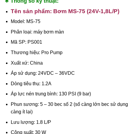
∗ Thông số kỹ thuật:
Tên sản phẩm: Bơm MS-75 (24V-1,8L/P)
Model: MS-75
Phân loại: máy bơm màn
Mã SP: PS001
Thương hiệu: Pro Pump
Xuất xứ: China
Áp sử dụng: 24VDC – 36VDC
Dòng tiêu thụ: 1.2A
Áp lực nén trung bình: 130 PSI (9 bar)
Phun sương: 5 – 30 bec số 2 (số càng lớn bec sử dụng
càng ít lại)
Lưu lượng: 1.8 L/P
Công suất: 30 W