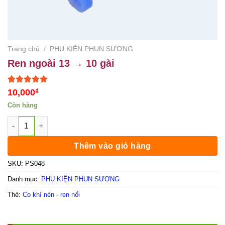
Trang chủ
/
PHỤ KIỆN PHUN SƯƠNG
Ren ngoài 13 → 10 gài
5.00
1
trên 5
10,000
₫
dựa trên
Còn hàng
đánh giá
Ren ngoài 13 → 10 gài số lượng
Thêm vào giỏ hàng
SKU:
PS048
Danh mục:
PHỤ KIỆN PHUN SƯƠNG
Thẻ:
Co khí nén - ren nối