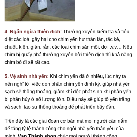
4. Ngăn ngừa thiên địch:
Thường xuyên kiểm tra và tiêu
diệt các loài gây hại cho chim yến hư thằn lằn, tắc kè,
chuột, kiến, gián, rắn, các loại chim săn mồi, dơi .v.v… Nếu
chim bị quấy phá thường xuyên bởi thiên địch thì khả năng
chim bỏ đi sẽ rất cao.
5. Vệ sinh nhà yến:
Khi chim yến đã ở nhiều, lúc này ta
nên nghĩ tới việc dọn phân chim yến định kỳ, giúp nhà yến
sạch sẽ thông thoáng, giảm khí độc phát sinh khi phân yến
bị phân hủy ở số lượng lớn. Điều này sẽ giúp tổ yến trắng
và sạch, tạo sự thông thoáng để phát triển bầy đàn.
Trên đây là các giai đoạn cơ bản mà mọi người cần nắm
để tăng tỷ lệ thành công cho ngôi nhà yến thân yêu của
mình.
Vạn Thành shop
chúc mọi người thành công