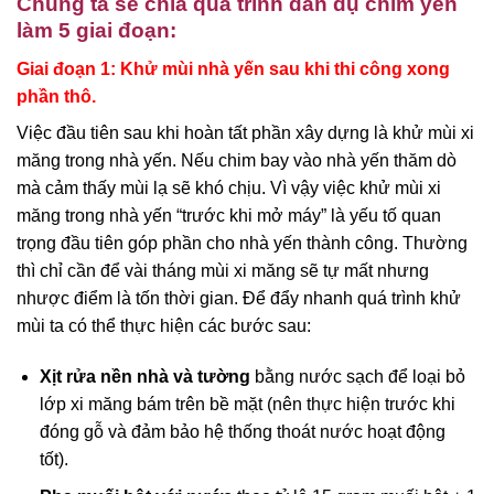
Chúng ta sẽ chia quá trình dẫn dụ chim yến
làm 5 giai đoạn:
Giai đoạn 1: Khử mùi nhà yến sau khi thi công xong
phần thô.
Việc đầu tiên sau khi hoàn tất phần xây dựng là khử mùi xi
măng trong nhà yến. Nếu chim bay vào nhà yến thăm dò
mà cảm thấy mùi lạ sẽ khó chịu. Vì vậy việc khử mùi xi
măng trong nhà yến “trước khi mở máy” là yếu tố quan
trọng đầu tiên góp phần cho nhà yến thành công. Thường
thì chỉ cần để vài tháng mùi xi măng sẽ tự mất nhưng
nhược điểm là tốn thời gian. Để đẩy nhanh quá trình khử
mùi ta có thể thực hiện các bước sau:
Xịt rửa nền nhà và tường
bằng nước sạch để loại bỏ
lớp xi măng bám trên bề mặt (nên thực hiện trước khi
đóng gỗ và đảm bảo hệ thống thoát nước hoạt động
tốt).