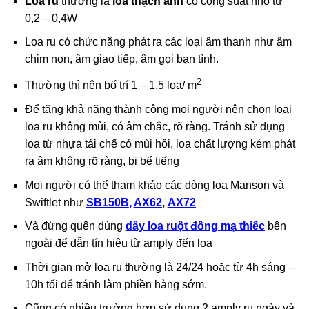
Loa ru
thường là
loa thạch anh
có công suất nhỏ từ
0,2 – 0,4W
Loa ru có chức năng phát ra các loại âm thanh như âm
chim non, âm giao tiếp, âm gọi bạn tình.
2
Thường thì nên bố trí 1 – 1,5 loa/ m
Để tăng khả năng thành công mọi người nên chọn loại
loa ru không mùi, có âm chắc, rõ ràng. Tránh sử dụng
loa từ nhựa tái chế có mùi hôi, loa chất lượng kém phát
ra âm không rõ ràng, bị bể tiếng
Mọi người có thể tham khảo các dòng loa Manson và
Swiftlet như
SB150B
,
AX
62
,
AX72
Và đừng quên dùng
dây loa ruột đồng mạ thiếc
bên
ngoài để dẫn tín hiệu từ amply đến loa
Thời gian mở loa ru thường là 24/24 hoặc từ 4h sáng –
10h tối để tránh làm phiền hàng sớm.
Cũng có nhiều trường hợp sử dụng 2 amply ru ngày và