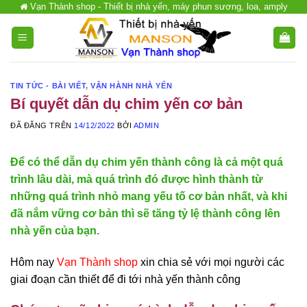
Vạn Thành shop - Thiết bị nhà yến, máy phun sương, loa, amply
Chuyển
đến
nội
dung
TIN TỨC - BÀI VIẾT
,
VẬN HÀNH NHÀ YẾN
Bí quyết dẫn dụ chim yến cơ bản
ĐÃ ĐĂNG TRÊN
14/12/2022
BỞI
ADMIN
Để có thể dẫn dụ chim yến thành công là cả một quá
trình lâu dài, mà quá trình đó được hình thành từ
những quá trình nhỏ mang yếu tố cơ bản nhất, và khi
đã nắm vững cơ bản thì sẽ tăng tỷ lệ thành công lên
nhà yến của bạn.
Hôm nay
Vạn Thành shop
xin chia sẻ với mọi người các
giai đoạn cần thiết để đi tới nhà yến thành công