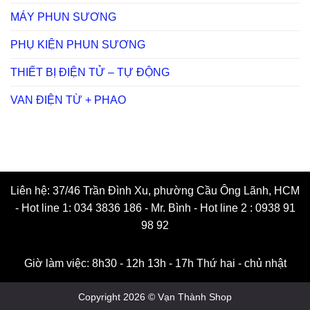
MÁY PHUN SƯƠNG
PHỤ KIỆN PHUN SƯƠNG
THIẾT BỊ ĐIỆN TỬ – TỰ ĐỘNG
VAN ĐIỆN TỪ + PHAO
Liên hệ: 37/46 Trần Đình Xu, phường Cầu Ông Lãnh, HCM
- Hot line 1: 034 3836 186 - Mr. Bình - Hot line 2 : 0938 91
98 92
Giờ làm việc: 8h30 - 12h 13h - 17h Thứ hai - chủ nhật
Copyright 2026 © Vạn Thành Shop