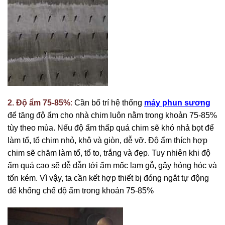
2. Độ ẩm 75-85%
:
Cần bố trí hệ thống
máy phun sương
để tăng độ ẩm cho nhà chim luôn nằm trong khoản 75-85%
tùy theo mùa. Nếu độ ẩm thấp quá chim sẽ khó nhả bọt để
làm tổ, tổ chim nhỏ, khô và giòn, dễ vỡ. Độ ẩm thích hợp
chim sẽ chăm làm tổ, tổ to, trắng và đẹp. Tuy nhiên khi độ
ẩm quá cao sẽ dễ dẫn tới ẩm mốc lam gỗ, gây hỏng hóc và
tốn kém. Vì vậy, ta cần kết hợp thiết bị đóng ngắt tự động
để khống chế độ ẩm trong khoản 75-85%