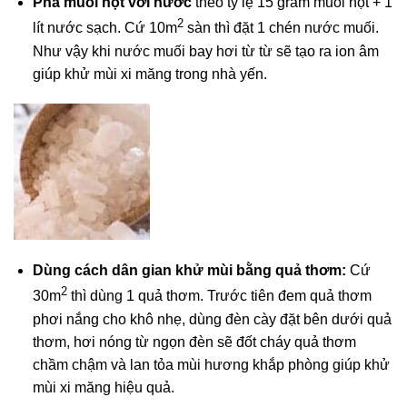
Pha muối hột với nước
theo tỷ lệ 15 gram muối hột + 1
2
lít nước sạch. Cứ 10m
sàn thì đặt 1 chén nước muối.
Như vậy khi nước muối bay hơi từ từ sẽ tạo ra ion âm
giúp khử mùi xi măng trong nhà yến.
Dùng cách dân gian khử mùi bằng quả thơm:
Cứ
2
30m
thì dùng 1 quả thơm. Trước tiên đem quả thơm
phơi nắng cho khô nhẹ, dùng đèn cày đặt bên dưới quả
thơm, hơi nóng từ ngọn đèn sẽ đốt cháy quả thơm
chầm chậm và lan tỏa mùi hương khắp phòng giúp khử
mùi xi măng hiệu quả.