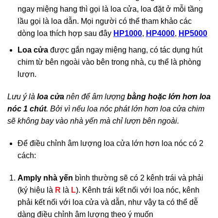
ngay miệng hang thì gọi là loa cửa, loa đặt ở mỗi tầng
lầu gọi là loa dẫn. Mọi người có thể tham khảo các
dòng loa thích hợp sau đây
HP1000
,
HP4000
,
HP5000
Loa cửa
được gắn ngay miệng hang, có tác dụng hút
chim từ bên ngoài vào bên trong nhà, cụ thể là phòng
lượn.
Lưu ý là
loa cửa
nên để âm lượng
bằng hoặc lớn hơn loa
nóc 1 chút
. Bởi vì nếu loa nóc phát lớn hơn loa cửa chim
sẽ không bay vào nhà yến mà chỉ lượn bên ngoài.
Để điều chỉnh âm lượng loa cửa lớn hơn loa nóc có 2
cách:
Amply
nhà yến
bình thường sẽ có 2 kênh trái và phải
(ký hiệu là
R
là
L
). Kênh trái kết nối với loa nóc, kênh
phải kết nối với loa cửa và dẫn, như vậy ta có thể dễ
dàng điều chỉnh âm lượng theo ý muốn