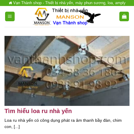
Vạn Thành shop - Thiết bị nhà yến, máy phun sương, loa, amply
Chuyển
đến
nội
dung
Tìm hiểu loa ru nhà yến
Loa ru nhà yến có công dụng phát ra âm thanh bầy đàn, chim
con, [...]