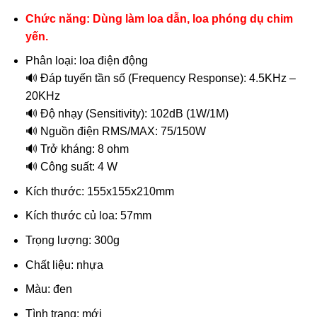
Chức năng: Dùng làm loa dẫn, loa phóng dụ chim
yến.
Phân loại: loa điện động
🔊
Đáp tuyến tần số (Frequency Response): 4.5KHz –
20KHz
🔊
Độ nhạy (Sensitivity): 102dB (1W/1M)
🔊
Nguồn điện RMS/MAX: 75/150W
🔊
Trở kháng: 8 ohm
🔊
Công suất: 4 W
Kích thước: 155x155x210mm
Kích thước củ loa: 57mm
Trọng lượng: 300g
Chất liệu: nhựa
Màu: đen
Tình trạng: mới