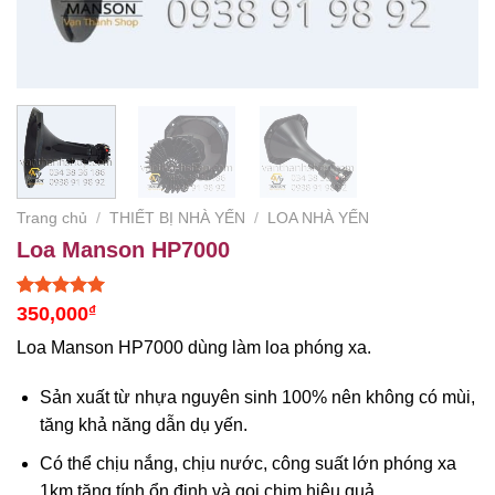
Trang chủ
/
THIẾT BỊ NHÀ YẾN
/
LOA NHÀ YẾN
Loa Manson HP7000
5.00
1
trên 5
350,000
₫
dựa trên
đánh giá
Loa Manson HP7000 dùng làm loa phóng xa.
Sản xuất từ nhựa nguyên sinh 100% nên không có mùi,
tăng khả năng dẫn dụ yến.
Có thể chịu nắng, chịu nước, công suất lớn phóng xa
1km tăng tính ổn định và gọi chim hiệu quả.