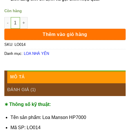
Còn hàng
Loa Manson HP7000 số lượng
Thêm vào giỏ hàng
SKU:
LO014
Danh mục:
LOA NHÀ YẾN
MÔ TẢ
ĐÁNH GIÁ (1)
∗ Thông số kỹ thuật:
Tên sản phẩm: Loa Manson HP7000
Mã SP: LO014