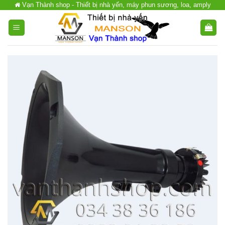
Vạn Thành shop - Thiết bị nhà yến, máy phun sương, loa, amply
Chuyển
đến
nội
dung