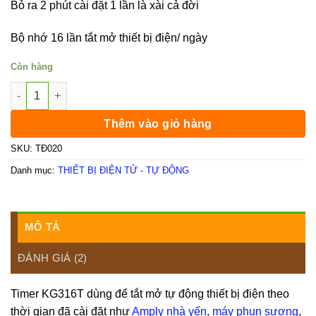
Bỏ ra 2 phút cài đặt 1 lần là xài cả đời
Bộ nhớ 16 lần tắt mở thiết bị điện/ ngày
Còn hàng
Timer NBL316T-X số lượng
Thêm vào giỏ hàng
SKU:
TĐ020
Danh mục:
THIẾT BỊ ĐIỆN TỬ - TỰ ĐỘNG
MÔ TẢ
ĐÁNH GIÁ (2)
Timer KG316T dùng để tắt mở tự động thiết bị điện theo
thời gian đã cài đặt như
Amply nhà yến
,
máy phun sương
,