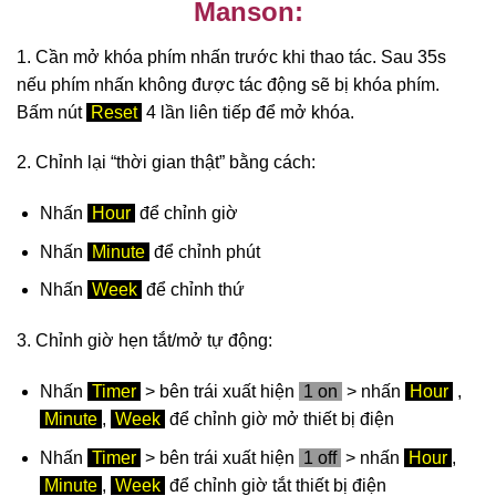
Manson:
1. Cần mở khóa phím nhấn trước khi thao tác. Sau 35s
nếu phím nhấn không được tác động sẽ bị khóa phím.
Bấm nút
Reset
4 lần liên tiếp để mở khóa.
2. Chỉnh lại “thời gian thật” bằng cách:
Nhấn
Hour
để chỉnh giờ
Nhấn
Minute
để chỉnh phút
Nhấn
Week
để chỉnh thứ
3. Chỉnh giờ hẹn tắt/mở tự động:
Nhấn
Timer
> bên trái xuất hiện
1 on
> nhấn
Hour
,
Minute
,
Week
để chỉnh giờ mở thiết bị điện
Nhấn
Timer
> bên trái xuất hiện
1 off
> nhấn
Hour
,
Minute
,
Week
để chỉnh giờ tắt thiết bị điện