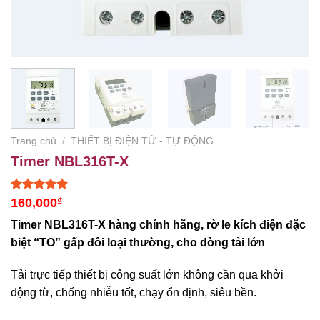
Trang chủ
/
THIẾT BỊ ĐIỆN TỬ - TỰ ĐỘNG
Timer NBL316T-X
5.00
2
trên 5
160,000
₫
dựa trên
đánh giá
Timer NBL316T-X hàng chính hãng,
rờ le kích điện đặc
biệt “TO” gấp đôi loại thường, cho dòng tải lớn
Tải trực tiếp thiết bị công suất lớn không cần qua khởi
động từ, chống nhiễu tốt, chạy ổn định, siêu bền.