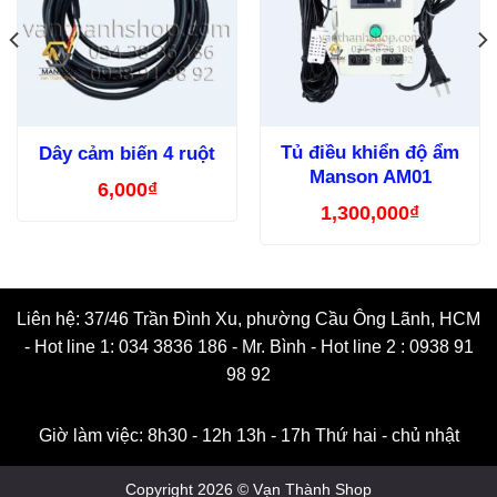
Tủ điều khiển độ ẩm
Dây cảm biến 4 ruột
Manson AM01
6,000
₫
1,300,000
₫
Liên hệ: 37/46 Trần Đình Xu, phường Cầu Ông Lãnh, HCM
- Hot line 1: 034 3836 186 - Mr. Bình - Hot line 2 : 0938 91
98 92
Giờ làm việc: 8h30 - 12h 13h - 17h Thứ hai - chủ nhật
Copyright 2026 © Vạn Thành Shop