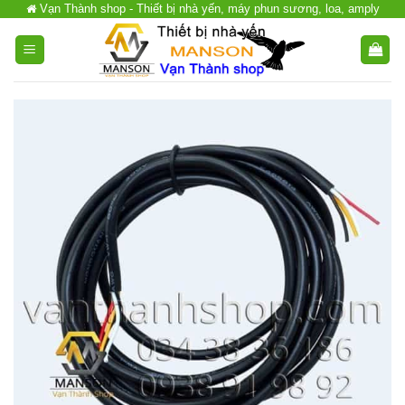
Vạn Thành shop - Thiết bị nhà yến, máy phun sương, loa, amply
Chuyển
đến
nội
dung