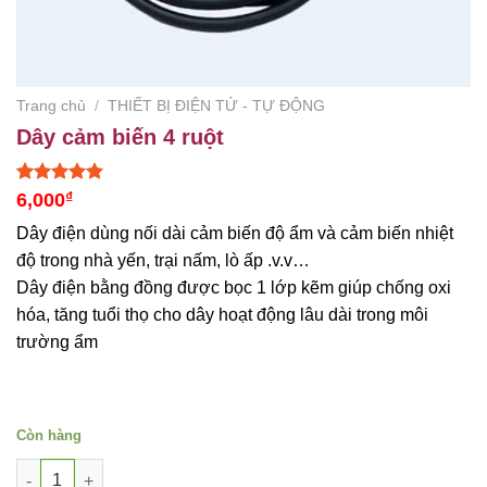
Trang chủ
/
THIẾT BỊ ĐIỆN TỬ - TỰ ĐỘNG
Dây cảm biến 4 ruột
5.00
1
trên 5
6,000
₫
dựa trên
đánh giá
Dây điện dùng nối dài cảm biến độ ẩm và cảm biến nhiệt
độ trong nhà yến, trại nấm, lò ấp .v.v…
Dây điện bằng đồng được bọc 1 lớp kẽm giúp chống oxi
hóa, tăng tuổi thọ cho dây hoạt động lâu dài trong môi
trường ẩm
Còn hàng
Dây cảm biến 4 ruột số lượng