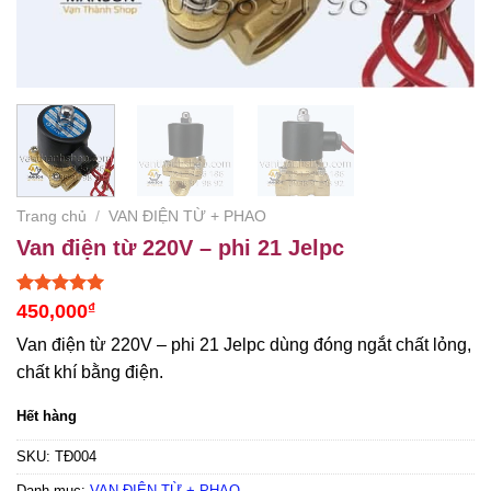
Trang chủ
/
VAN ĐIỆN TỪ + PHAO
Van điện từ 220V – phi 21 Jelpc
5.00
1
trên 5
450,000
₫
dựa trên
đánh giá
Van điện từ 220V – phi 21 Jelpc dùng đóng ngắt chất lỏng,
chất khí bằng điện.
Hết hàng
SKU:
TĐ004
Danh mục:
VAN ĐIỆN TỪ + PHAO