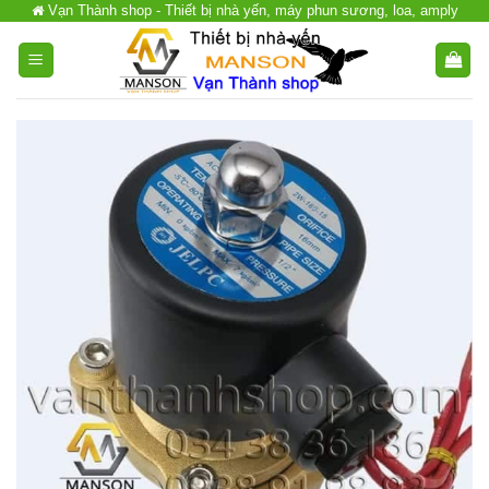
Vạn Thành shop - Thiết bị nhà yến, máy phun sương, loa, amply
Chuyển
đến
nội
dung