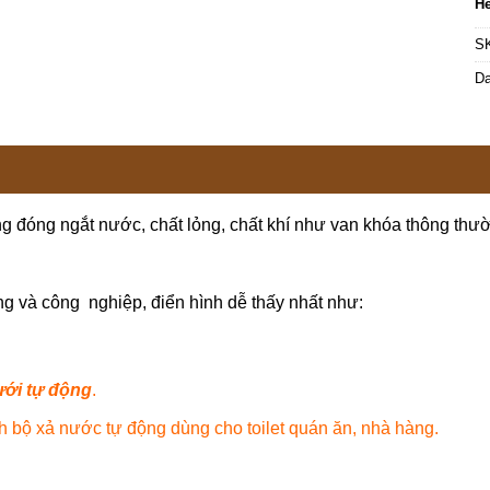
Hế
S
D
g đóng ngắt nước, chất lỏng, chất khí như van khóa thông t
g và công nghiệp, điển hình dễ thấy nhất như:
ưới tự động
.
h bộ xả nước tự động dùng cho toilet quán ăn, nhà hàng.