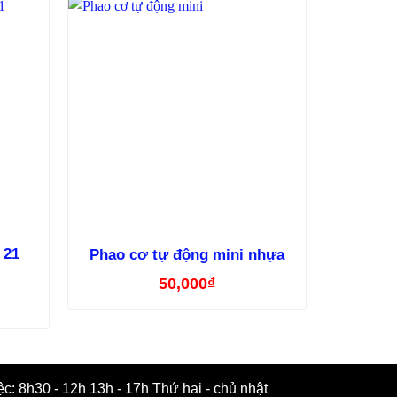
 21
Phao cơ tự động mini nhựa
50,000
₫
ệc: 8h30 - 12h 13h - 17h Thứ hai - chủ nhật