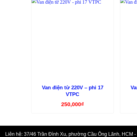
Van điện từ 220V – phi 17
Va
VTPC
250,000
₫
Liên hệ: 37/46 Trần Đình Xu, phường Cầu Ông Lãnh, HCM - Ho