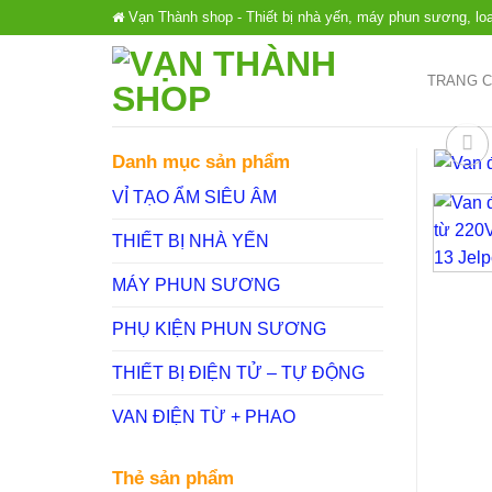
Chuyển
Vạn Thành shop - Thiết bị nhà yến, máy phun sương, lo
đến
nội
TRANG 
dung
Danh mục sản phẩm
VỈ TẠO ẨM SIÊU ÂM
THIẾT BỊ NHÀ YẾN
MÁY PHUN SƯƠNG
PHỤ KIỆN PHUN SƯƠNG
THIẾT BỊ ĐIỆN TỬ – TỰ ĐỘNG
VAN ĐIỆN TỪ + PHAO
Thẻ sản phẩm