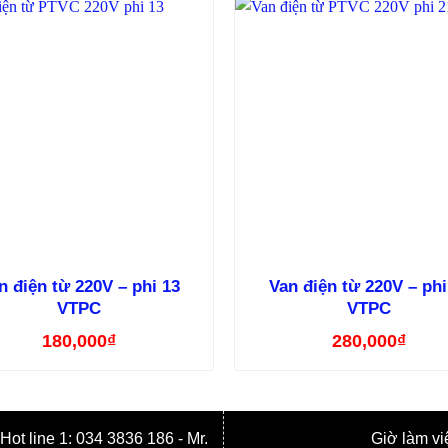
n điện từ 220V – phi 13
Van điện từ 220V – phi
VTPC
VTPC
180,000
₫
280,000
₫
t line 1: 034 3836 186 - Mr.
Giờ làm vi