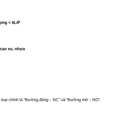
ượng < 4L/P
 cao su, nhựa
2 loại chính là “thường đóng – NC” và “thường mở – NO”.