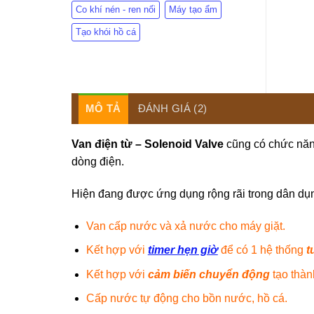
Co khí nén - ren nối
Máy tạo ẩm
Tạo khói hồ cá
MÔ TẢ
ĐÁNH GIÁ (2)
Van điện từ – Solenoid Valve
cũng có chức năn
dòng điện.
Hiện đang được ứng dụng rộng rãi trong dân dụn
Van cấp nước và xả nước cho máy giặt.
Kết hợp với
timer hẹn giờ
để có 1 hệ thống
t
Kết hợp với
cảm biến chuyển động
tạo thàn
Cấp nước tự động cho bồn nước, hồ cá.