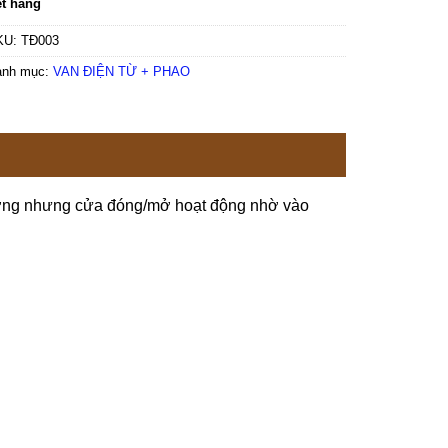
t hàng
KU:
TĐ003
anh mục:
VAN ĐIỆN TỪ + PHAO
hường nhưng cửa đóng/mở hoạt động nhờ vào