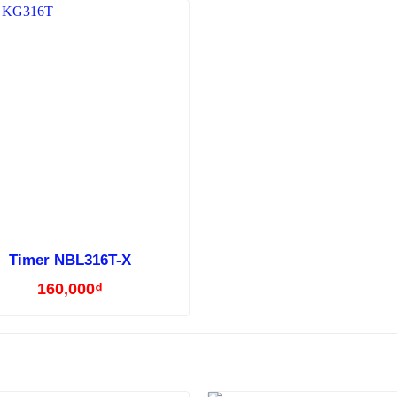
Timer NBL316T-X
160,000
₫