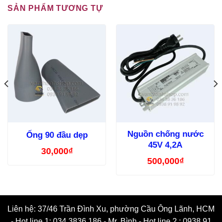
SẢN PHẨM TƯƠNG TỰ
Nguồn chống nước
Ống 90 đầu dẹp
45V 4,2A
30,000
₫
500,000
₫
Liên hệ: 37/46 Trần Đình Xu, phường Cầu Ông Lãnh, HCM
- Hot line 1: 034 3836 186 - Mr. Bình - Hot line 2 : 0938 91