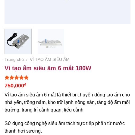
Trang chủ
/
VỈ TẠO ẨM SIÊU ÂM
Vỉ tạo ẩm siêu âm 6 mắt 180W
5.00
1
trên 5
750,000
₫
dựa trên
đánh giá
Vỉ tạo ẩm siêu âm 6 mắt là thiết bị chuyên dùng tạo ẩm cho
nhà yến, trồng nấm, kho trữ lạnh nông sản, tăng độ ẩm môi
trường, trang trí cảnh quan, tiểu cảnh
Sử dụng công nghệ siêu âm tách trực tiếp phân tử nước
thành hơi sương.