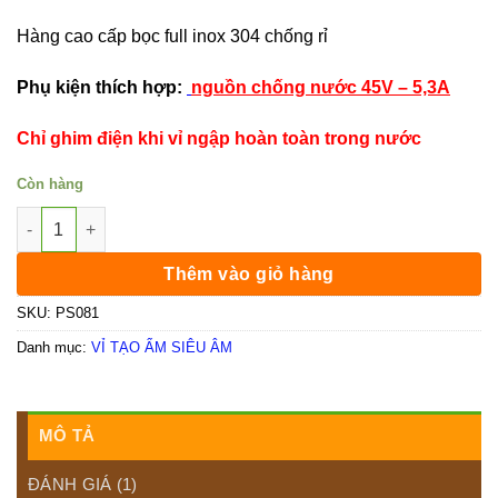
Hàng cao cấp bọc full inox 304 chống rỉ
Phụ kiện thích hợp:
nguồn chống nước 45V – 5,3A
Chỉ ghim điện khi vỉ ngập hoàn toàn trong nước
Còn hàng
Vỉ tạo ẩm siêu âm 6 mắt 180W số lượng
Thêm vào giỏ hàng
SKU:
PS081
Danh mục:
VỈ TẠO ẨM SIÊU ÂM
MÔ TẢ
ĐÁNH GIÁ (1)