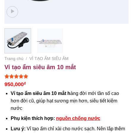
Trang chủ
/
VỈ TẠO ẨM SIÊU ÂM
Vỉ tạo ẩm siêu âm 10 mắt
5.00
1
trên 5
950,000
₫
dựa trên
đánh giá
Vỉ tạo ẩm siêu âm 10 mắt h
àng đời mới tần số cao
hơn đời cũ, giúp hạt sương mịn hơn, siêu tiết kiệm
nước
Phụ kiện thích hợp:
nguồn chống nước
Lưu ý:
Vỉ tạo ẩm chỉ xài cho nước sạch. Nên lắp thêm