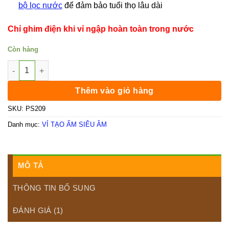
bộ lọc nước
để đảm bảo tuổi thọ lâu dài
Chỉ ghim điện khi vỉ ngập hoàn toàn trong nước
Còn hàng
Vỉ tạo ẩm siêu âm 10 mắt số lượng
Thêm vào giỏ hàng
SKU:
PS209
Danh mục:
VỈ TẠO ẨM SIÊU ÂM
MÔ TẢ
THÔNG TIN BỔ SUNG
ĐÁNH GIÁ (1)