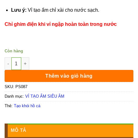
Lưu ý:
Vỉ tạo ẩm chỉ xài cho nước sạch.
Chỉ ghim điện khi vỉ ngập hoàn toàn trong nước
Còn hàng
Bộ phun khói vỉ 10 mắt kèm phao nổi số lượng
Thêm vào giỏ hàng
SKU:
PS087
Danh mục:
VỈ TẠO ẨM SIÊU ÂM
Thẻ:
Tạo khói hồ cá
MÔ TẢ