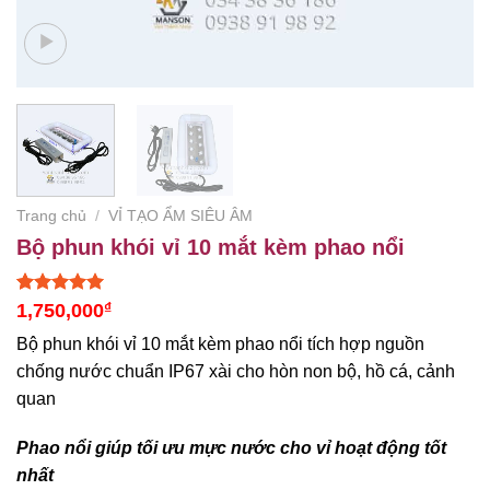
Trang chủ
/
VỈ TẠO ẨM SIÊU ÂM
Bộ phun khói vỉ 10 mắt kèm phao nổi
5.00
1
trên 5
1,750,000
₫
dựa trên
đánh giá
Bộ phun khói vỉ 10 mắt kèm phao nổi tích hợp nguồn
chống nước chuẩn IP67 xài cho hòn non bộ, hồ cá, cảnh
quan
Phao nổi giúp tối ưu mực nước cho vỉ hoạt động tốt
nhất