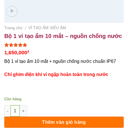
Trang chủ
/
VỈ TẠO ẨM SIÊU ÂM
Bộ 1 vỉ tạo ẩm 10 mắt – nguồn chống nước
5.00
1
trên 5
1,650,000
₫
dựa trên
đánh giá
Bộ 1 vỉ tạo ẩm 10 mắt + nguồn chống nước chuẩn IP67
Chỉ ghim điện khi vỉ ngập hoàn toàn trong nước
Còn hàng
Bộ 1 vỉ tạo ẩm 10 mắt - nguồn chống nước số lượng
Thêm vào giỏ hàng