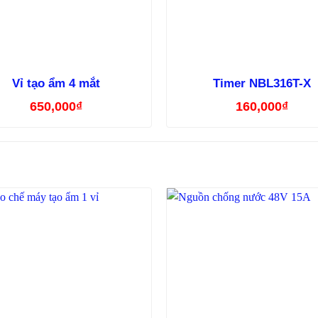
Vỉ tạo ẩm 4 mắt
Timer NBL316T-X
650,000
₫
160,000
₫