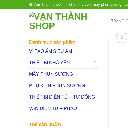
Chuyển
Vạn Thành shop - Thiết bị nhà yến, máy phun sương, lo
đến
nội
TRANG 
dung
Danh mục sản phẩm
VỈ TẠO ẨM SIÊU ÂM
THIẾT BỊ NHÀ YẾN
MÁY PHUN SƯƠNG
PHỤ KIỆN PHUN SƯƠNG
THIẾT BỊ ĐIỆN TỬ – TỰ ĐỘNG
VAN ĐIỆN TỪ + PHAO
Thẻ sản phẩm