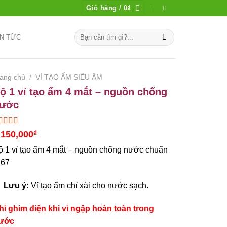
Giỏ hàng /
0
₫
Tìm
IN TỨC
kiếm:
rang chủ
/
VỈ TẠO ẨM SIÊU ÂM
ộ 1 vỉ tạo ẩm 4 mắt – nguồn chống
ước
00
trên 5
,150,000
₫
a trên
nh giá
ộ 1 vỉ tạo ẩm 4 mắt – nguồn chống nước chuẩn
P67
Lưu ý:
Vỉ tạo ẩm chỉ xài cho nước sạch.
hỉ ghim điện khi vỉ ngập hoàn toàn trong
ước