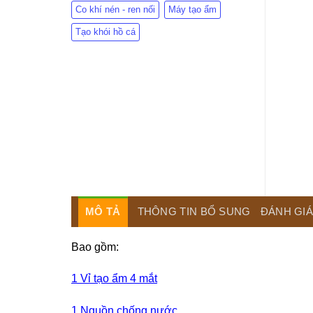
Co khí nén - ren nối
Máy tạo ẩm
Tạo khói hồ cá
MÔ TẢ
THÔNG TIN BỔ SUNG
ĐÁNH GIÁ 
Bao gồm:
1 Vỉ tạo ẩm 4 mắt
1 Nguồn chống nước