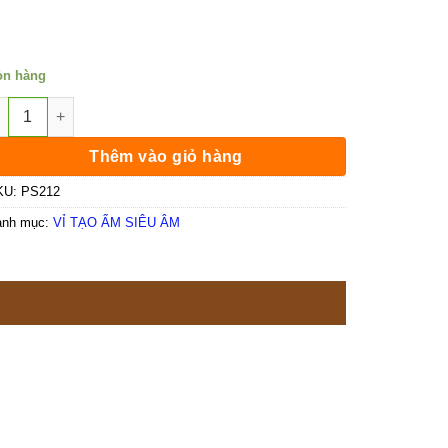
òn hàng
 1 vỉ tạo ẩm 4 mắt - nguồn chống nước số lượng
Thêm vào giỏ hàng
KU:
PS212
anh mục:
VỈ TẠO ẨM SIÊU ÂM