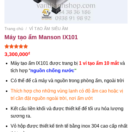
Trang chủ
/
VỈ TẠO ẨM SIÊU ÂM
Máy tạo ẩm Manson IX101
5.00
1
trên 5
3,300,000
₫
dựa trên
đánh giá
Máy tạo ẩm IX101 được trang bị
1 vỉ tạo ẩm 10 mắt
và
tích hợp “
nguồn chống nước
“
Có thể để cả máy và nguồn trong phòng ẩm, ngoài trời
Thích hợp cho những vùng lạnh có độ ẩm cao hoặc vị
trí cần đặt nguồn ngoài trời, nơi ẩm ướt
Kết cấu liền khối và được thiết kế để tối ưu hóa lượng
sương ra.
Vỏ hộp được thiết kế tinh tế bằng inox 304 cao cấp nhất