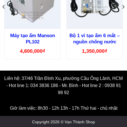
Máy tạo ẩm Manson
Bộ 1 vỉ tạo ẩm 6 mắt –
PL102
nguồn chống nước
4,600,000
₫
1,350,000
₫
Liên hệ: 37/46 Trần Đình Xu, phường Cầu Ông Lãnh, HCM
- Hot line 1: 034 3836 186 - Mr. Bình - Hot line 2 : 0938 91
98 92
Giờ làm việc: 8h30 - 12h 13h - 17h Thứ hai - chủ nhật
Copyright 2026 © Vạn Thành Shop