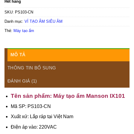
Hết hàng
SKU:
PS103-CN
Danh mục:
VỈ TẠO ẨM SIÊU ÂM
Thẻ:
Máy tạo ẩm
MÔ TẢ
THÔNG TIN BỔ SUNG
ĐÁNH GIÁ (1)
Tên sản phẩm: Máy tạo ẩm Manson IX101
Mã SP: PS103-CN
Xuất xứ: Lắp ráp tại Việt Nam
Điện áp vào: 220VAC