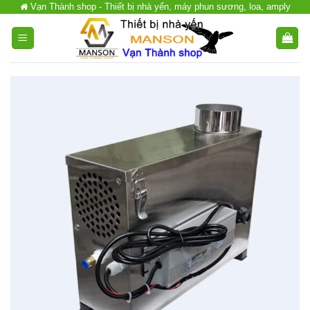
Vạn Thành shop - Thiết bị nhà yến, máy phun sương, loa, amply
Chuyển
đến
nội
dung